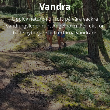
Vandra
Upplev naturen till fots på våra vackra
vandringsleder runt Ängelholm. Perfekt för
både nybörjare och erfarna vandrare.