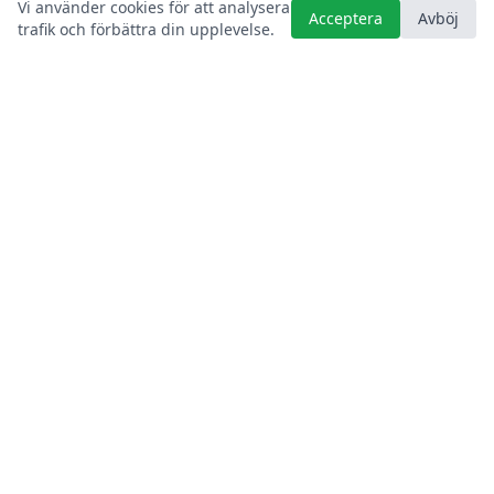
Vi använder cookies för att analysera
Acceptera
Avböj
trafik och förbättra din upplevelse.
Kontakt
Tullakrok (Hembygdsparken), Ängelholm
070-325 96 38 (paddla)
0431-46 15 85 (VD, marknadsföring & ekonomi)