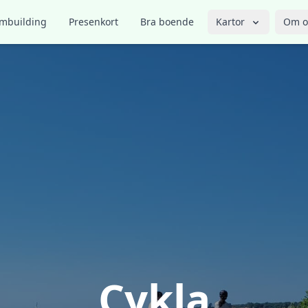
mbuilding
Presenkort
Bra boende
Kartor
Om o
Cykla