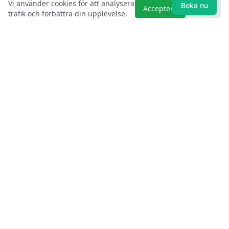
Vi använder cookies för att analysera
Boka nu
Acceptera
Avböj
trafik och förbättra din upplevelse.
Kontakt
Tullakrok (Hembygdsparken), Ängelholm
070-325 96 38 (paddla)
0431-46 15 85 (VD, marknadsföring & ekonomi)