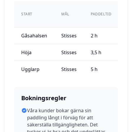
OR
PRI
START
MÅL
PADDELTID
JUL
AU
Gåsahalsen
Stisses
2 h
69
Höja
Stisses
3,5 h
69
Ugglarp
Stisses
5 h
79
Bokningsregler
Våra kunder bokar gärna sin
paddling långt i förväg för att
säkerställa tillgängligheten. Det
tycker vi är bra och det underlättar