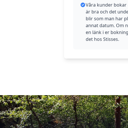
Våra kunder bokar gä
är bra och det under
blir som man har pla
annat datum. Om ni
en länk i er boknin
det hos Stisses.