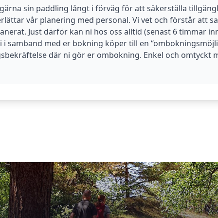
rna sin paddling långt i förväg för att säkerställa tillgängl
lättar vår planering med personal. Vi vet och förstår att sak
nerat. Just därför kan ni hos oss alltid (senast 6 timmar in
 i samband med er bokning köper till en “ombokningsmöjligh
gsbekräftelse där ni gör er ombokning. Enkel och omtyckt m