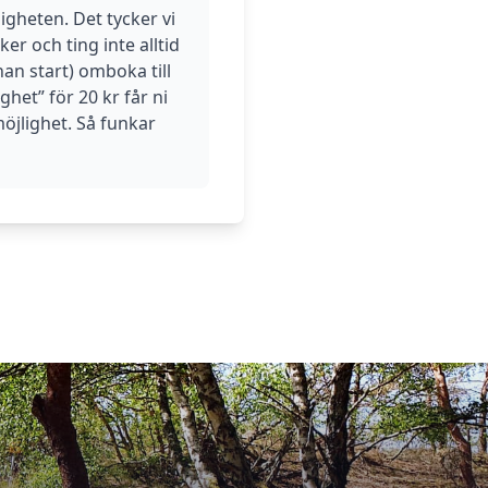
igheten. Det tycker vi
er och ting inte alltid
nan start) omboka till
et” för 20 kr får ni
öjlighet. Så funkar