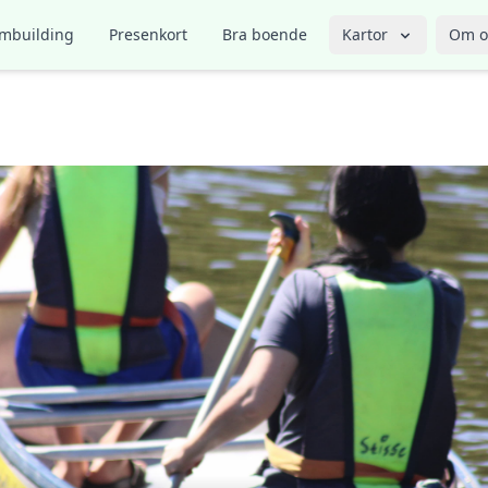
mbuilding
Presenkort
Bra boende
Kartor
Om o