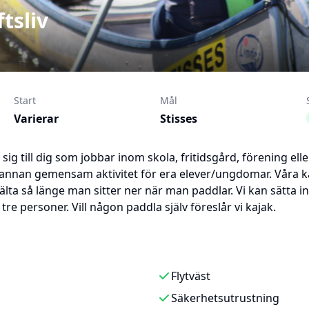
tsliv
Start
Mål
Varierar
Stisses
ig till dig som jobbar inom skola, fritidsgård, förening el
er annan gemensam aktivitet för era elever/ungdomar. Våra k
lta så länge man sitter ner när man paddlar. Vi kan sätta in 
re personer. Vill någon paddla själv föreslår vi kajak.
Flytväst
Säkerhetsutrustning