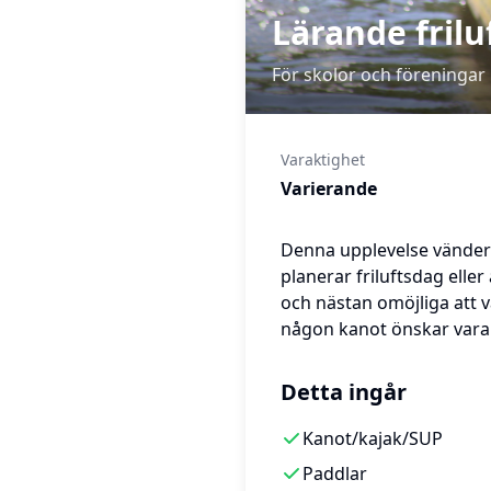
Lärande friluf
För skolor och föreningar
Varaktighet
Varierande
Denna upplevelse vänder s
planerar friluftsdag ell
och nästan omöjliga att vä
någon kanot önskar vara t
Detta ingår
Kanot/kajak/SUP
Paddlar